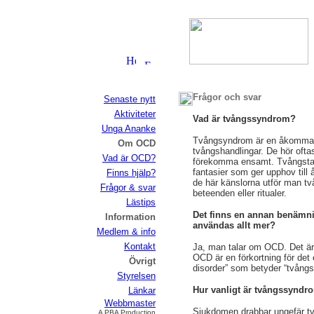
GRUNDAD 1989 OCD-föreningen An
Frågor och svar
Senaste nytt
Aktiviteter
Vad är tvångssyndrom?
Unga Ananke
Tvångsyndrom är en åkomma d
Om OCD
tvångshandlingar. De hör ofta
Vad är OCD?
förekomma ensamt. Tvångstank
fantasier som ger upphov till ån
Finns hjälp?
de här känslorna utför man t
Frågor & svar
beteenden eller ritualer.
Lästips
Det finns en annan benämn
Information
användas allt mer?
Medlem & info
Kontakt
Ja, man talar om OCD. Det är
OCD är en förkortning för det
Övrigt
disorder” som betyder “tvång
Styrelsen
Hur vanligt är tvångssyndr
Länkar
Webbmaster
Sjukdomen drabbar ungefär tv
A PBA Production