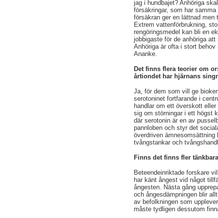
jag i hundbajet? Anhöriga skal
försäkringar, som har samma 
försäkran ger en lättnad men 
Extrem vattenförbrukning, sto
rengöringsmedel kan bli en ek
jobbigaste för de anhöriga att
Anhöriga är ofta i stort beho
Ananke.
Det finns flera teorier om o
årtiondet har hjärnans sing
Ja, för dem som vill ge biokem
serotoninet fortfarande i centr
handlar om ett överskott eller 
sig om störningar i ett högst
där serotonin är en av pussel
pannloben och styr det sociala
överdriven ämnesomsättning ka
tvångstankar och tvångshandl
Finns det finns fler tänkbar
Beteendeinriktade forskare vi
har känt ångest vid något til
ångesten. Nästa gång upprep
och ångesdämpningen blir allt
av befolkningen som upplever 
måste tydligen dessutom finn