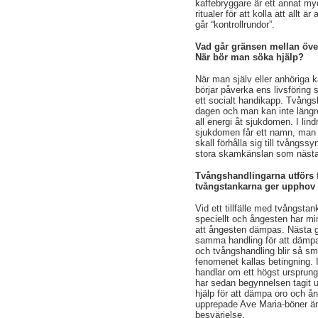
kaffebryggare är ett annat m
ritualer för att kolla att allt
går “kontrollrundor”.
Vad går gränsen mellan öve
När bör man söka hjälp?
När man själv eller anhöriga k
börjar påverka ens livsföring s
ett socialt handikapp. Tvång
dagen och man kan inte längre
all energi åt sjukdomen. I lind
sjukdomen får ett namn, man 
skall förhålla sig till tvångs
stora skamkänslan som nästan
Tvångshandlingarna utförs 
tvångstankarna ger upphov t
Vid ett tillfälle med tvångst
speciellt och ångesten har m
att ångesten dämpas. Nästa g
samma handling för att dämp
och tvångshandling blir så sm
fenomenet kallas betingning. I 
handlar om ett högst ursprun
har sedan begynnelsen tagit up
hjälp för att dämpa oro och ån
upprepade Ave Maria-böner är
besvärjelse.