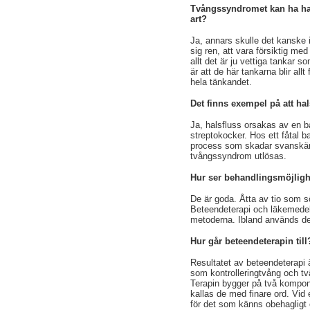
Tvångssyndromet kan ha haf
art?
Ja, annars skulle det kanske in
sig ren, att vara försiktig med 
allt det är ju vettiga tankar
är att de här tankarna blir all
hela tänkandet.
Det finns exempel på att h
Ja, halsfluss orsakas av en 
streptokocker. Hos ett fåtal 
process som skadar svanskärn
tvångssyndrom utlösas.
Hur ser behandlingsmöjligh
De är goda. Åtta av tio som sök
Beteendeterapi och läkemede
metoderna. Ibland används de 
Hur går beteendeterapin till
Resultatet av beteendeterapi ä
som kontrolleringtvång och tv
Terapin bygger på två kompon
kallas de med finare ord. Vid 
för det som känns obehagligt