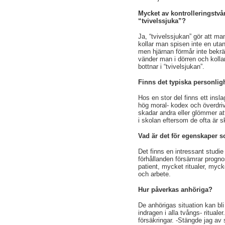
Mycket av kontrolleringstvån
“tvivelssjuka”?
Ja, “tvivelssjukan” gör att man
kollar man spisen inte en utan
men hjärnan förmår inte bekräf
vänder man i dörren och kolla
bottnar i “tvivelsjukan”.
Finns det typiska personl
Hos en stor del finns ett insla
hög moral- kodex och överdri
skadar andra eller glömmer at
i skolan eftersom de ofta är s
Vad är det för egenskaper 
Det finns en intressant studi
förhållanden försämrar progno
patient, mycket ritualer, myc
och arbete.
Hur påverkas anhöriga?
De anhörigas situation kan bli o
indragen i alla tvångs- rituale
försäkringar. -Stängde jag av