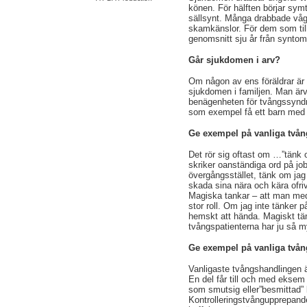
könen. För hälften börjar symt
sällsynt. Många drabbade våga
skamkänslor. För dem som till 
genomsnitt sju år från synto
Går sjukdomen i arv?
Om någon av ens föräldrar är 
sjukdomen i familjen. Man ärv
benägenheten för tvångssyndr
som exempel få ett barn med 
Ge exempel på vanliga tvån
Det rör sig oftast om …”tänk 
skriker oanständiga ord på jobb
övergångsstället, tänk om jag b
skada sina nära och kära ofri
Magiska tankar – att man med
stor roll. Om jag inte tänker p
hemskt att hända. Magiskt tän
tvångspatienterna har ju så m
Ge exempel på vanliga två
Vanligaste tvångshandlingen ä
En del får till och med eksem
som smutsig eller”besmittad” 
Kontrolleringstvångupprepande 