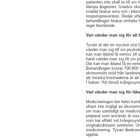
patienten inte skall ta till sin
dämpa ångesten. Gradvis skall
snabbt brukar avta och i bästa
responsprevention. Redan efte
behandlingen brukar omfatta fem
regel bestående.
Vart vänder man sig för att 
Tyvärr är det en mycket stor b
vänder man sig till sin psykiat
kan man ibland få remiss till s
hand vänder man sig till sin ps
Där kan man ibland få en remis
Behandlingen kostar 700-800 k
ekonomiskt stöd från landsting
att minska kostnaderna är att 
I boken “Att förstå tvångssyn
Vart vänder man sig för lä
Medicineringen bör helst kom
oftast inte möjligt av ekonomis
om man samtidigt tar mediciner
preparat som används är viss
som har effekt vid tvångssynd
singnalsubstans seretonin. Ung
medicenering. Tyvärr återko
upphör.