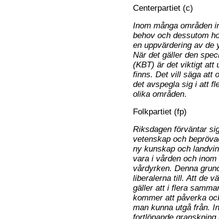
Centerpartiet (c)
Inom många områden in
behov och dessutom hot
en uppvärdering av de 
När det gäller den speci
(KBT) är det viktigt at
finns. Det vill säga att
det avspegla sig i att f
olika områden
.
Folkpartiet (fp)
Riksdagen förväntar sig
vetenskap och beprövad 
ny kunskap och landvinn
vara i vården och inom 
vårdyrken. Denna grund
liberalerna till. Att de
gäller att i flera samm
kommer att påverka ocks
man kunna utgå från. In
fortlöpande granskning 