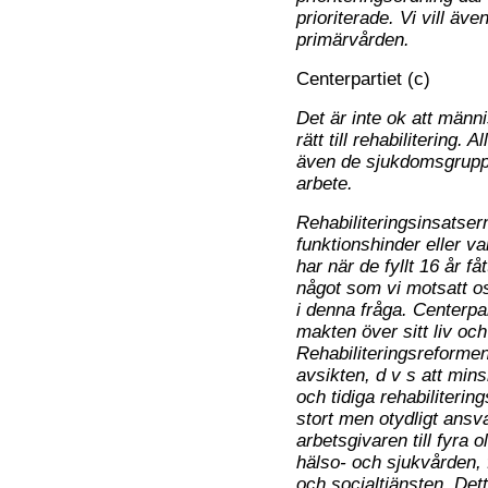
prioriterade. Vi vill ä
primärvården.
Centerpartiet (c)
Det är inte ok att männis
rätt till rehabilitering. 
även de sjukdomsgrupper
arbete.
Rehabiliteringsinsatser
funktionshinder eller v
har när de fyllt 16 år f
något som vi motsatt o
i denna fråga. Centerpar
makten över sitt liv och
Rehabiliteringsreforme
avsikten, d v s att mins
och tidiga rehabiliteri
stort men otydligt ansva
arbetsgivaren till fyra 
hälso- och sjukvården,
och socialtjänsten. Dett