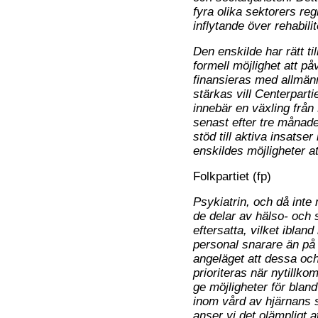
fyra olika sektorers reg
inflytande över rehabili
Den enskilde har rätt ti
formell möjlighet att p
finansieras med allmänn
stärkas vill Centerparti
innebär en växling från 
senast efter tre månade
stöd till aktiva insatse
enskildes möjligheter a
Folkpartiet (fp)
Psykiatrin, och då inte
de delar av hälso- och 
eftersatta, vilket ibland
personal snarare än på 
angeläget att dessa oc
prioriteras när nytillk
ge möjligheter för blan
inom vård av hjärnans s
anser vi det olämpligt a