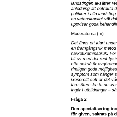
landstingen avsätter resu
anledning att betrakta d
politiker i alla landsti
en vetenskapligt väl 
uppvisar goda behandlin
Moderaterna (m)
Det finns ett klart unde
en framgångsrik metod 
narkotikamissbruk. För a
bli av med det rent fys
ofta också är avgörande f
rimligen goda möjlighet
symptom som hänger s
Generellt sett är det vå
lärosäten ska ta ansvar
ingår i utbildningar – så
Fråga 2
Den specialisering in
för given, saknas på de