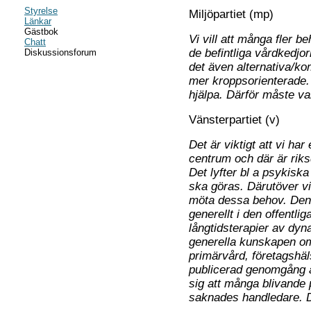
Styrelse
Miljöpartiet (mp)
Länkar
Gästbok
Vi vill att många fler b
Chatt
de befintliga vårdkedjo
Diskussionsforum
det även alternativa/k
mer kroppsorienterade. 
hjälpa. Därför måste va
Vänsterpartiet (v)
Det är viktigt att vi h
centrum och där är riks
Det lyfter bl a psykiska
ska göras. Därutöver vil
möta dessa behov. Den
generellt i den offentli
långtidsterapier av dyn
generella kunskapen om
primärvård, företagshäl
publicerad genomgång a
sig att många blivande 
saknades handledare. D