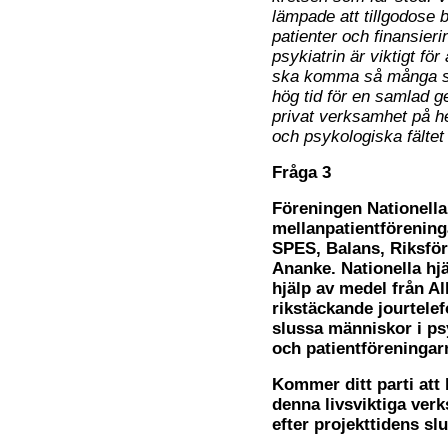
lämpade att tillgodose be
patienter och finansieri
psykiatrin är viktigt f
ska komma så många som 
hög tid för en samlad 
privat verksamhet på he
och psykologiska fältet f
Fråga 3
Föreningen Nationella 
mellanpatientförenin
SPES, Balans, Riksfö
Ananke. Nationella hj
hjälp av medel från A
rikstäckande jourtele
slussa människor i psy
och patientföreningar
Kommer ditt parti att b
denna livsviktiga verk
efter projekttidens sl