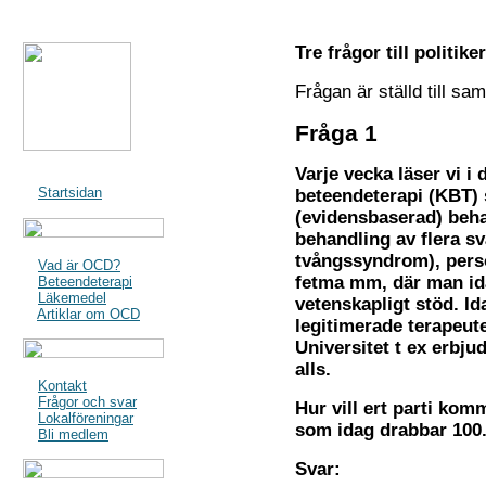
Tre frågor till politi
Frågan är ställd till sam
F
råga 1
Varje vecka läser vi i
Startsidan
beteendeterapi (KBT)
(evidensbaserad) behan
behandling av flera s
tvångssyndrom), perso
Vad är OCD?
fetma mm, där man id
Beteendeterapi
Läkemedel
vetenskapligt stöd. Id
Artiklar om OCD
legitimerade terapeut
Universitet t ex erbju
alls.
Kontakt
Frågor och svar
Hur vill ert parti komm
Lokalföreningar
som idag drabbar 100.
Bli medlem
Svar: