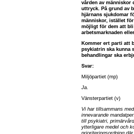
vården av människor 
uttryck. På grund av b
hjärnans sjukdomar fö
människor, istället fö
möjligt för dem att bl
arbetsmarknaden eller 
Kommer ert parti att bi
psykiatrin ska kunna 
behandlingar ska erbj
Svar:
Miljöpartiet (mp)
Ja.
Vänsterpartiet (v)
Vi har tillsammans med 
innevarande mandatperi
till psykiatri, primärvår
ytterligare medel och k
prioriteringsordning där