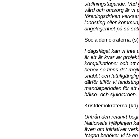
ställningstagande. Vad g
vård och omsorg är vi po
föreningsdriven verksamh
landsting eller kommun,
angelägenhet på så sät
Socialdemokraterna (s)
I dagsläget kan vi inte 
är ett år kvar av projek
komplikationer och att d
behov så finns det möjlig
snabbt och lättillgänglig
därför tillför vi landst
mandatperioden för att ö
hälso- och sjukvården.
Kristdemokraterna (kd)
Utifrån den relativt b
Nationella hjälplinjen kan
även om initiativet verka
frågan behöver vi få en