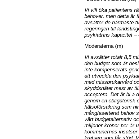
Vi vill öka patientens r
behöver, men detta är f
avsätter de närmaste tv
regeringen till landstin
psykiatrins kapacitet –
Moderaterna (m)
Vi avsätter totalt 8,5 mi
den budget som är besl
inte kompenserats geno
att utveckla den psykia
med missbrukarvård och
skyddsnätet mest av till
acceptera. Det är bl a 
genom en obligatorisk 
hälsoförsäkring som hi
mångfasetterat behov sk
vårt budgetalternativ o
miljoner kronor per år u
kommunernas insatser f
kretsen som får stöd. Vi