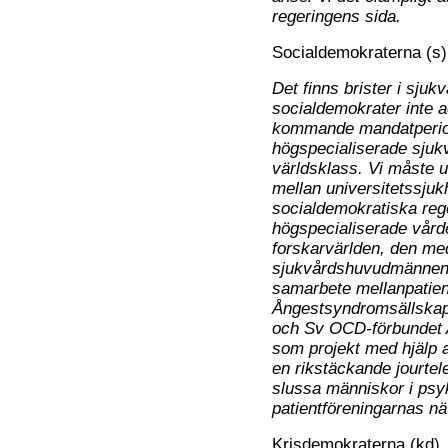
regeringens sida.
Socialdemokraterna (s)
Det finns brister i sju
socialdemokrater inte ac
kommande mandatperiode
högspecialiserade sjukv
världsklass. Vi måste 
mellan universitetssjuk
socialdemokratiska rege
högspecialiserade vård
forskarvärlden, den me
sjukvårdshuvudmännen. F
samarbete mellanpatie
Ångestsyndromsällskap
och Sv OCD-förbundet An
som projekt med hjälp 
en rikstäckande jourtel
slussa människor i psyki
patientföreningarnas nä
Krisdemokraterna (kd)