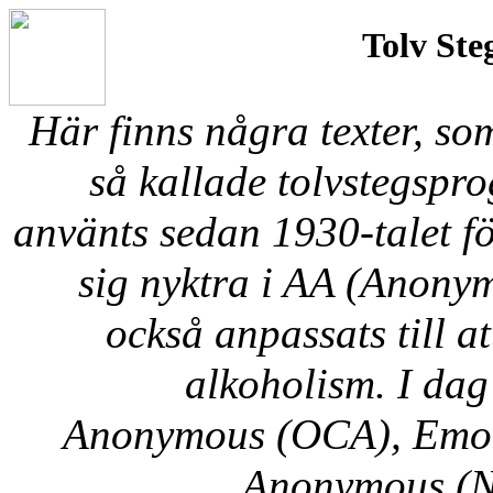
Tolv St
Här finns några texter, som
så kallade tolvstegspr
använts sedan 1930-talet för
sig nyktra i AA (Anony
också anpassats till 
alkoholism. I dag
Anonymous (OCA), Emot
Anonymous (N