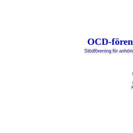
OCD-fören
Stödförening för anhö
*
aktiviteter
A
*
föredrag
*
vad är OCD?