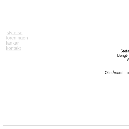
*
finns hjälp?
*
lästips
*
styrelse
*
föreningen
*
länkar
*
kontakt
Stef
Bengt-
A
Olle Åsard – o