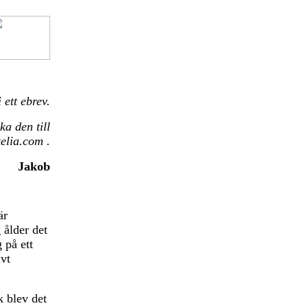
 ett ebrev.
ka den till
lia.com .
Jakob
är
 ålder det
 på ett
ivt
k blev det