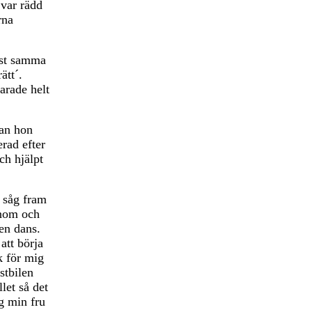
 var rädd
rna
ast samma
ätt´.
arade helt
nan hon
rad efter
ch hjälpt
g såg fram
onom och
en dans.
att börja
k för mig
astbilen
llet så det
g min fru