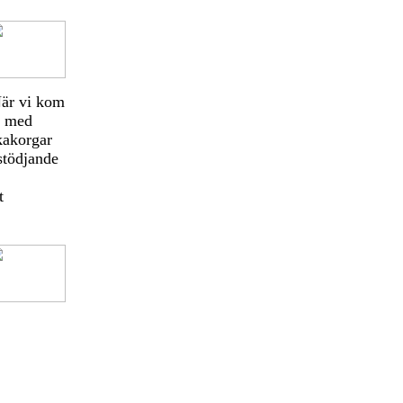
När vi kom
et med
kakorgar
stödjande
t