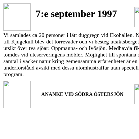
7:e september 1997
Vi samlades ca 20 personer i lätt duggregn vid Ekohallen. 
till Kjugekull blev det torreväder och vi besteg utsiktsberg
utsikt över två sjöar: Oppmanna- och Ivösjön. Medhavda fi
tömdes vid uteserveringens möbler. Möjlighet till spontana 
samtal i vacker natur kring gemensamma erfarenheter är en
underförstådd avsikt med dessa utomhusträffar utan speciell
program.
ANANKE VID SÖDRA ÖSTERSJÖN