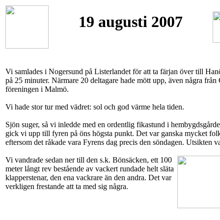
19 augusti 2007
Vi samlades i Nogersund på Listerlandet för att ta färjan över till Han
på 25 minuter. Närmare 20 deltagare hade mött upp, även några frå
föreningen i Malmö.
Vi hade stor tur med vädret: sol och god värme hela tiden.
Sjön suger, så vi inledde med en ordentlig fikastund i hembygdsgårde
gick vi upp till fyren på öns högsta punkt. Det var ganska mycket folk
eftersom det råkade vara Fyrens dag precis den söndagen. Utsikten v
Vi vandrade sedan ner till den s.k. Bönsäcken, ett 100
meter långt rev bestående av vackert rundade helt släta
klapperstenar, den ena vackrare än den andra. Det var
verkligen frestande att ta med sig några.