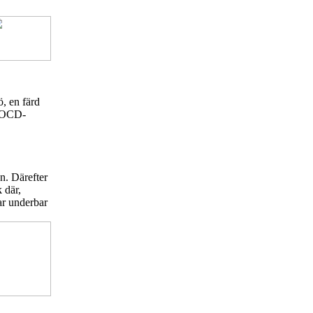
ö, en färd
n OCD-
n. Därefter
 där,
ar underbar