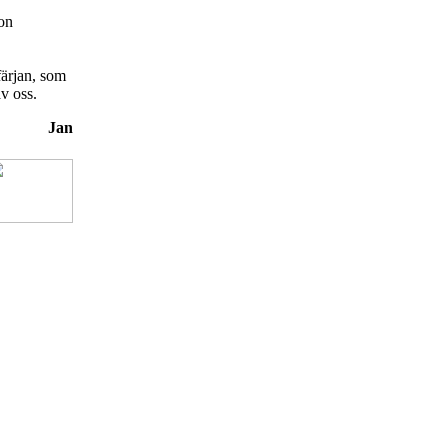
son
 färjan, som
v oss.
Jan