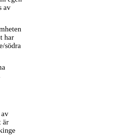
s av
amheten
t har
ne/södra
ma
.
 av
 är
kinge