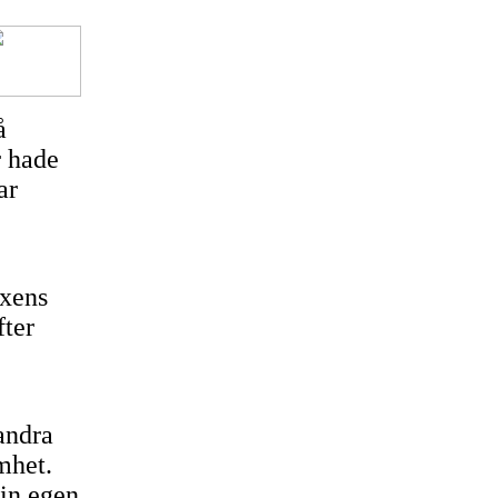
å
 hade
ar
axens
fter
andra
mhet.
in egen