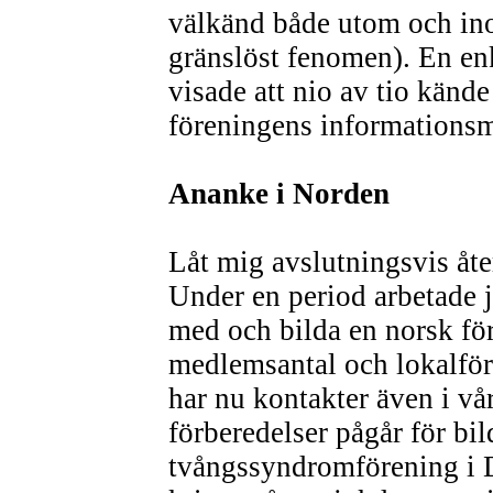
välkänd både utom och inom
gränslöst fenomen). En enk
visade att nio av tio kände
föreningens informationsm
Ananke i Norden
Låt mig avslutningsvis åte
Under en period arbetade 
med och bilda en norsk f
medlemsantal och lokalföre
har nu kontakter även i vå
förberedelser pågår för bi
tvångssyndromförening i 