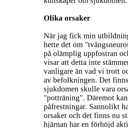
kunskaper om sjukdomen.
Olika orsaker
När jag fick min utbildning
hette det om "tvångsneuros
på olämplig uppfostran oc
visar att detta inte stämm
vanligare än vad vi trott o
av befolkningen. Det finns
sjukdomen skulle vara orsa
"potträning". Däremot kan 
påfrestningar. Sannolikt 
orsaker och det finns nu st
hjärnan har en förhöjd ak