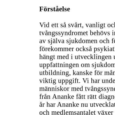
Förståelse
Vid ett så svårt, vanligt o
tvångssyndromet behövs in
av själva sjukdomen och fö
förekommer också psykiatr
hängt med i utvecklingen u
uppfattningen om sjukdom
utbildning, kanske för må
viktig uppgift. Vi har und
människor med tvångssynd
från Ananke fått rätt diag
år har Ananke nu utvecklat
och medlemsantalet växer 