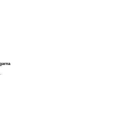
garna
!
.