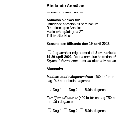
B
indande
Anmälan
*** SKRIV UT DENNA SIDA ***
Anmälan skickas till:
"Bindande anmälan till seminarium"
Riksföreningen Ananke
Maria prästgårdsgata 27
118 52 Stockholm
Senaste oss tillhanda den 19 april 2002.
J
ag anmäler mig härmed till
Seminarieda
19-20 april 2002.
Denna anmälan är bindande
Kryssa i denna ruta
samt
ett
alternativ nedan
Alternativ:
Medlem med tvångssyndrom
(400 kr för en
dag 750 kr för båda dagarna)
Dag 1
Dag 2
Båda dagarna
Familjemedlemmar
(400 kr för en dag 750 kr
för båda dagarna)
Dag 1
Dag 2
Båda dagarna