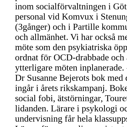
inom socialförvaltningen i Göt
personal vid Komvux i Stenun
(3gånger) och i Partille komm
och allmänhet. Vi har också me
möte som den psykiatriska öp
ordnat för OCD-drabbade och 
ytterligare möten inplanerade.
Dr Susanne Bejerots bok med d
ingår i årets rikskampanj. B
social fobi, ätstörningar, Tour
lidanden. Lärare i psykologi o
undervisning får hela klassupp