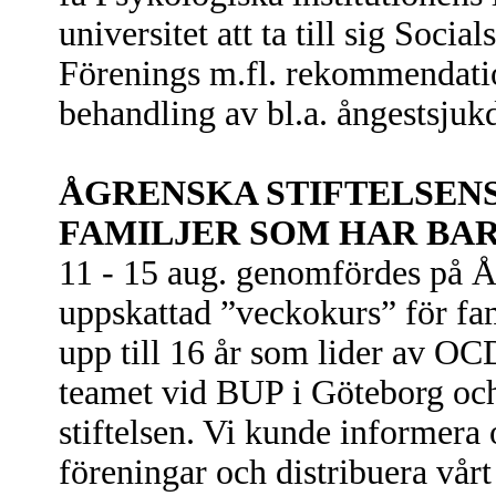
universitet att ta till sig Socia
Förenings m.fl. rekommendat
behandling av bl.a. ångestsjuk
ÅGRENSKA STIFTELSEN
FAMILJER SOM HAR BA
11 - 15 aug. genomfördes på 
uppskattad ”veckokurs” för fa
upp till 16 år som lider av 
teamet vid BUP i Göteborg oc
stiftelsen. Vi kunde informer
föreningar och distribuera vårt