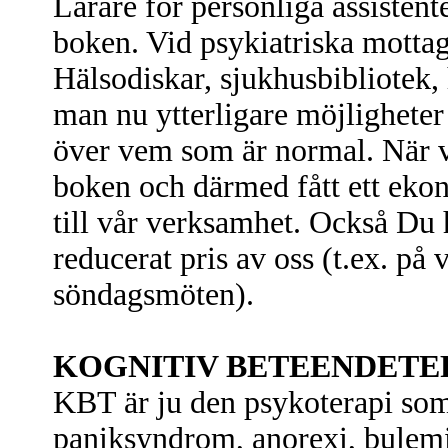
Lärare för personliga assistente
boken. Vid psykiatriska mottag
Hälsodiskar, sjukhusbibliotek,
man nu ytterligare möjligheter
över vem som är normal. När vi 
boken och därmed fått ett eko
till vår verksamhet. Också Du h
reducerat pris av oss (t.ex. på 
söndagsmöten).
KOGNITIV BETEENDETER
KBT är ju den psykoterapi so
paniksyndrom, anorexi, bulemi